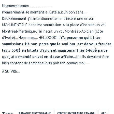
Hemmmmmmmm…………………..
Premièrement, le montant a juste aucun bon sens….
Deuxièmement, j’ai intentionnellement inséré une erreur
MONUMENTALE dans ma soumission. À la place d’inscrire un vol
Montréal-Martinique, j’ai inscrit un vol Montréal-Abidjan (Côte
d’Ivoire)… Hemmmm…. HELLOOOO!!!
Y’a personne qui lit les
soumissions. Hé non, parce que le seul but, est de vous frauder
les 5 530$ en billets d’avion et maintenant les 6460$ parce
que j’ai demandé un vol en classe affaire…
lol Ils devaient être
bien content de tomber sur un poisson comme moi…..
À SUIVRE…
Tags
ARNAQUE PHOTOGRAPHE
CENTRE ANTIFRAUDE CANADA
GRC