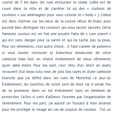
course de 5 km dans les rues entourant le stade. L’idée est de
courir dans la ville et de s’arrêter là où des « stations de
couleurs » son aménagées pour vous colorier le « body » ;). L’idéal
est donc d’arriver sur les lieux de la course vêtus de blanc pour
pouvoir bien distinguer les couleurs qui vous seront lancées. Cette
fameuse couleur est en fait une poudre faite de « corn starch »
qui est sans danger pour la santé et qui ne tache pas la peau.
Pour les vêtements, c’est autre chose… Il faut s’armer de patience
si vous voulez retrouver la blancheur immaculée de votre
camisole mais bon, on choisit évidemment de vieux vêtements
qu’on aime moins. Pour ma part, c’est vêtu d’un short en jeans
recouvert d’un beau tutu rose, de jolis bas rayés et d’une camisole
blanche que j’ai défilé dans les rues de Montréal ce jour-là.
Évidemment, les lunettes de soleil sont de mise car il serait fou
de se promener dans un tel événement sans un minimum de
protection. Celles-ci sont d’ailleurs fournies par l’organisation de
l’événement. Pour ma part, j’ai ajouté un foulard à mon arsenal
pour me protéger le visage en cas de surplus de couleur… Tsé, un