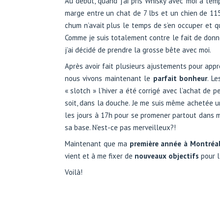
Au début, quand j’ai pris Whisky avec moi à temp
marge entre un chat de 7 lbs et un chien de 11
chum n’avait plus le temps de s’en occuper et que
Comme je suis totalement contre le fait de donn
j’ai décidé de prendre la grosse bête avec moi.
Après avoir fait plusieurs ajustements pour appr
nous vivons maintenant le
parfait
bonheur
. L
« slotch » l’hiver a été corrigé avec l’achat de
soit, dans la douche. Je me suis même achetée u
les jours à 17h pour se promener partout dans m
sa base. N’est-ce pas merveilleux?!
Maintenant que ma
première année à Montréa
vient et à me fixer de
nouveaux objectifs
pour l
Voilà!