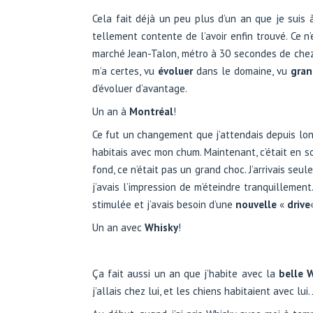
Cela fait déjà un peu plus d’un an que je suis
tellement contente de l’avoir enfin trouvé. Ce n’
marché Jean-Talon, métro à 30 secondes de chez 
m’a certes, vu
évoluer
dans le domaine, vu
gran
d’évoluer d’avantage.
Un an à
Montréal
!
Ce fut un changement que j’attendais depuis lon
habitais avec mon chum. Maintenant, c’était en so
fond, ce n’était pas un grand choc. J’arrivais seu
j’avais l’impression de m’éteindre tranquillement
stimulée et j’avais besoin d’une
nouvelle
«
drive
Un an avec
Whisky
!
Ça fait aussi un an que j’habite avec la
belle 
j’allais chez lui, et les chiens habitaient avec lu