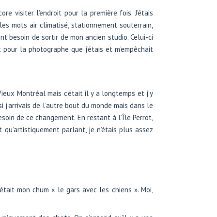
re visiter l’endroit pour la première fois. J’étais
 les mots air climatisé, stationnement souterrain,
ment besoin de sortir de mon ancien studio. Celui-ci
it pour la photographe que j’étais et m’empêchait
ux Montréal mais c’était il y a longtemps et j’y
i j’arrivais de l’autre bout du monde mais dans le
esoin de ce changement. En restant à l’Île Perrot,
t qu’artistiquement parlant, je n’étais plus assez
’était mon chum « le gars avec les chiens ». Moi,