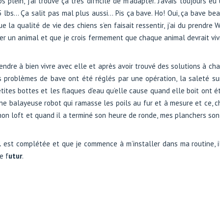
s plein, j’ai trouvé ça très difficile de m’adapter. J’avais toujours 
5 lbs… Ça salit pas mal plus aussi… Pis ça bave. Ho! Oui, ça bave b
 la qualité de vie des chiens s’en faisait ressentir, j’ai du prendre W
er un animal et que je crois fermement que chaque animal devrait viv
endre à bien vivre avec elle et après avoir trouvé des solutions à ch
es problèmes de bave ont été réglés par une opération, la saleté s
 petites bottes et les flaques d’eau qu’elle cause quand elle boit ont
ne balayeuse robot qui ramasse les poils au fur et à mesure et ce, c
on loft et quand il a terminé son heure de ronde, mes planchers so
l
est complétée et que je commence à m’installer dans ma routine, il
e f
utur
.