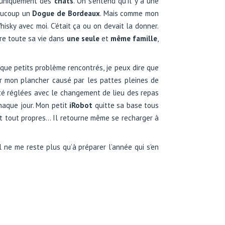
eu uniquement des
chats
. On s’entend qu’il y a une
eaucoup un
Dogue de Bordeaux
. Mais comme mon
hisky avec moi. C’était ça ou on devait la donner.
re toute sa vie dans
une seule
et
même famille
,
aque petits problème rencontrés, je peux dire que
ur mon plancher causé par les pattes pleines de
 été réglées avec le changement de lieu des repas
haque jour. Mon petit
iRobot
quitte sa base tous
nt tout propres… Il retourne même se recharger à
 ne me reste plus qu’à préparer l’année qui s’en