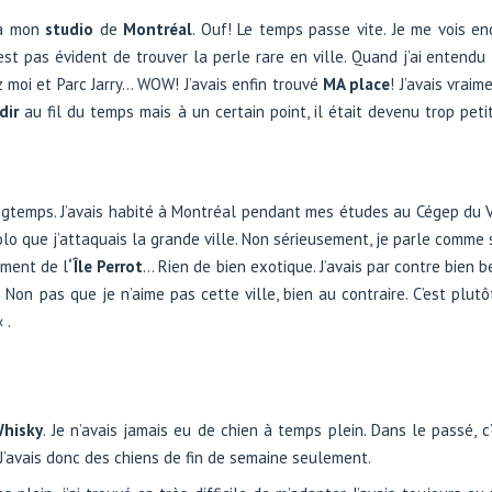
 à mon
studio
de
Montréal
. Ouf! Le temps passe vite. Je me vois enco
est pas évident de trouver la perle rare en ville. Quand j’ai entendu
moi et Parc Jarry… WOW! J’avais enfin trouvé
MA place
! J’avais vrai
dir
au fil du temps mais à un certain point, il était devenu trop pet
gtemps. J’avais habité à Montréal pendant mes études au Cégep du Vie
lo que j’attaquais la grande ville. Non sérieusement, je parle comme s
lement de l
‘Île Perrot
… Rien de bien exotique. J’avais par contre bien b
. Non pas que je n’aime pas cette ville, bien au contraire. C’est plutô
« .
Whisky
. Je n’avais jamais eu de chien à temps plein. Dans le passé, c
i. J’avais donc des chiens de fin de semaine seulement.