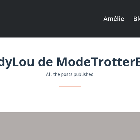
Amélie
Bl
dyLou de ModeTrotter
All the posts published.