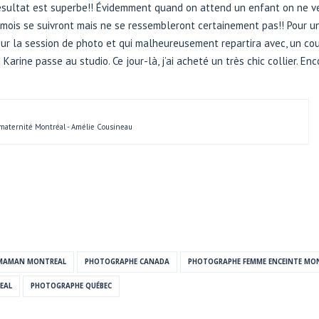
e résultat est superbe!! Évidemment quand on attend un enfant on ne 
 mois se suivront mais ne se ressembleront certainement pas!! Pour u
ur la session de photo et qui malheureusement repartira avec, un co
Karine passe au studio. Ce jour-là, j’ai acheté un très chic collier. E
aternité Montréal - Amélie Cousineau
MAMAN MONTREAL
PHOTOGRAPHE CANADA
PHOTOGRAPHE FEMME ENCEINTE MO
EAL
PHOTOGRAPHE QUÉBEC