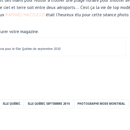
et des mains pour réussir à trouver une plage horaire pour shooter av
e ciel et terre soit entre deux aéroports…. C’est ça la vie de top modè
eux
RAPHAËL MAZZUCCO
était l’heureux élu pour cette séance photo
urer votre magazine.
aria pour le Elle Québec de septembre 2010
ELLE QUÉBEC
ELLE QUÉBEC SEPTEMBRE 2010
PHOTOGRAPHE MODE MONTREAL