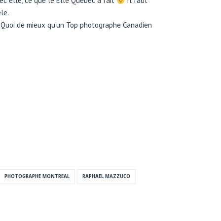
ec elle, ce que le Elle Québec a fait
Il faut
le.
. Quoi de mieux qu’un Top photographe Canadien
PHOTOGRAPHE MONTREAL
RAPHAEL MAZZUCO