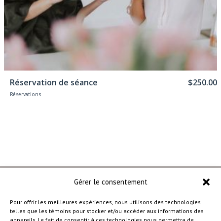
Select options
Réservation de séance
$
250.00
Réservations
Gérer le consentement
Pour offrir les meilleures expériences, nous utilisons des technologies
telles que les témoins pour stocker et/ou accéder aux informations des
–
appareils. Le fait de consentir à ces technologies nous permettra de