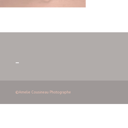
–
©Amelie Cousineau Photographe