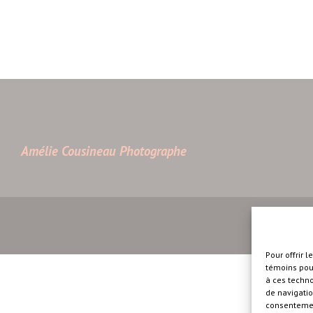
Amélie Cousineau Photographe
Pour offrir 
témoins pour
à ces techn
de navigatio
consentement